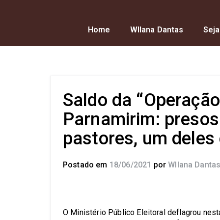
Home
Wllana Dantas
Seja
Saldo da “Operação
Parnamirim: presos 
pastores, um deles
Postado em
18/06/2021
por
Wllana Danta
O Ministério Público Eleitoral deflagrou nes