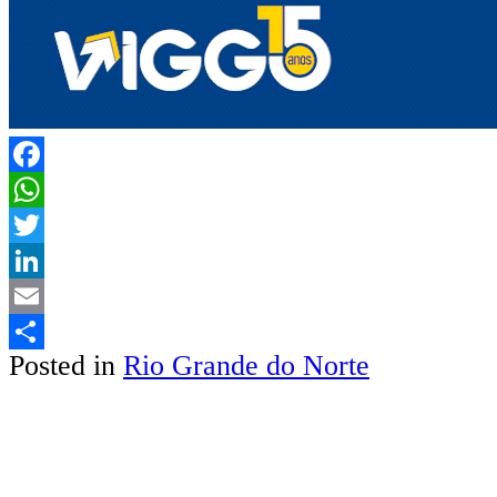
Facebook
WhatsApp
Twitter
LinkedIn
Email
Posted in
Rio Grande do Norte
Share