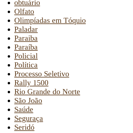
obtuário
Olfato
Olimpíadas em Tóquio
Paladar
Paraiba
Paraíba
Policial
Política
Processo Seletivo
Rally 1500
Rio Grande do Norte
São João
Saúde
Seguraça
Seridó