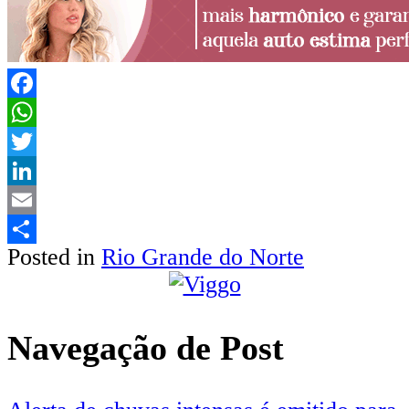
Facebook
WhatsApp
Twitter
LinkedIn
Email
Posted in
Rio Grande do Norte
Share
Navegação de Post