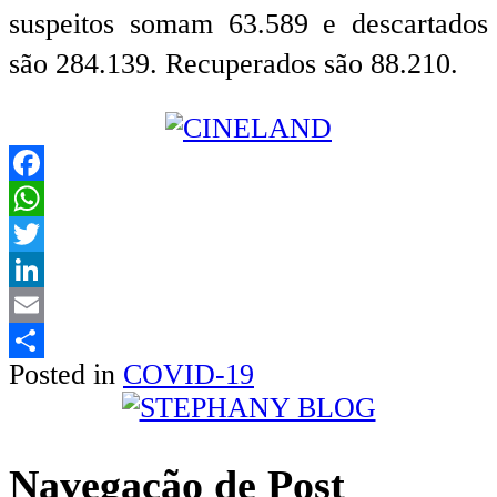
suspeitos somam 63.589 e descartados
são 284.139. Recuperados são 88.210.
Facebook
WhatsApp
Twitter
LinkedIn
Email
Posted in
COVID-19
Share
Navegação de Post