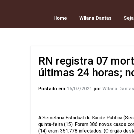
Home
Wllana Dantas
Seja
RN registra 07 mort
últimas 24 horas; 
Postado em
15/07/2021
por
Wllana Danta
A Secretaria Estadual de Saúde Pública (Ses
quinta-feira (15). Foram 386 novos casos con
(14) eram 351.778 infectados. (O órgão des