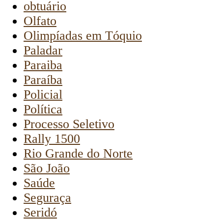
obtuário
Olfato
Olimpíadas em Tóquio
Paladar
Paraiba
Paraíba
Policial
Política
Processo Seletivo
Rally 1500
Rio Grande do Norte
São João
Saúde
Seguraça
Seridó