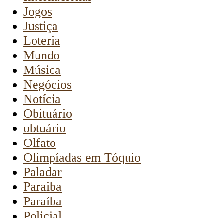
Jogos
Justiça
Loteria
Mundo
Música
Negócios
Notícia
Obituário
obtuário
Olfato
Olimpíadas em Tóquio
Paladar
Paraiba
Paraíba
Policial