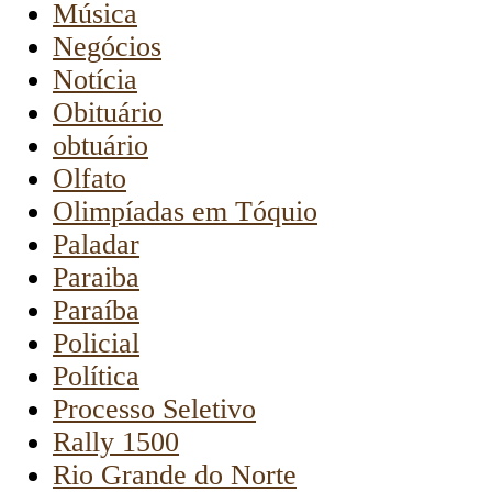
Música
Negócios
Notícia
Obituário
obtuário
Olfato
Olimpíadas em Tóquio
Paladar
Paraiba
Paraíba
Policial
Política
Processo Seletivo
Rally 1500
Rio Grande do Norte