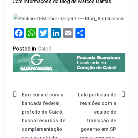
Com informações do Blog de Marcos Dantas
Facebook
WhatsApp
Twitter
LinkedIn
Email
Share
Posted in
Caicó
Em reunião com a
Lula participa de
bancada federal,
reuniões com a
prefeito de Caicó,
equipe de
busca recursos de
transição de
complementação
governo em SP
para projeto do
nesta segunda-