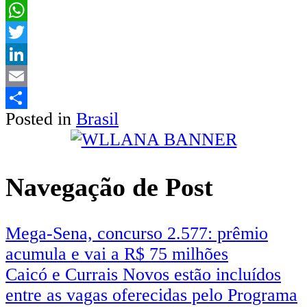
Facebook
WhatsApp
Twitter
LinkedIn
Email
Posted in
Brasil
Share
Navegação de Post
Mega-Sena, concurso 2.577: prêmio
acumula e vai a R$ 75 milhões
Caicó e Currais Novos estão incluídos
entre as vagas oferecidas pelo Programa