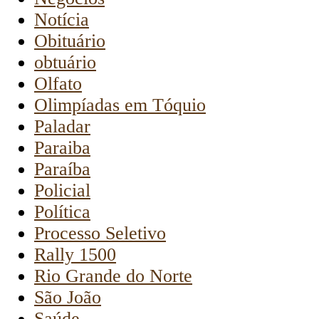
Notícia
Obituário
obtuário
Olfato
Olimpíadas em Tóquio
Paladar
Paraiba
Paraíba
Policial
Política
Processo Seletivo
Rally 1500
Rio Grande do Norte
São João
Saúde