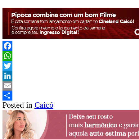
Facebook
WhatsApp
Twitter
LinkedIn
Email
Posted in
Caicó
Share