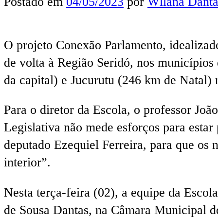
Postado em
04/05/2023
por
Wllana Danta
O projeto Conexão Parlamento, idealizad
de volta à Região Seridó, nos municípios
da capital) e Jucurutu (246 km de Natal) 
Para o diretor da Escola, o professor Jo
Legislativa não mede esforços para estar
deputado Ezequiel Ferreira, para que os
interior”.
Nesta terça-feira (02), a equipe da Escol
de Sousa Dantas, na Câmara Municipal d