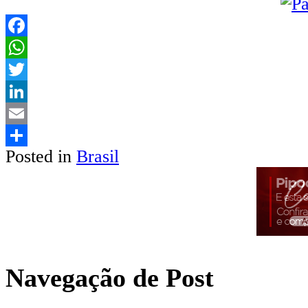
Facebook
WhatsApp
Twitter
LinkedIn
Email
Posted in
Brasil
Share
Navegação de Post