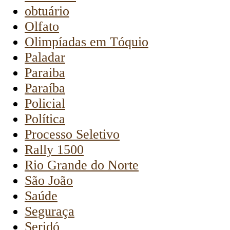
obtuário
Olfato
Olimpíadas em Tóquio
Paladar
Paraiba
Paraíba
Policial
Política
Processo Seletivo
Rally 1500
Rio Grande do Norte
São João
Saúde
Seguraça
Seridó