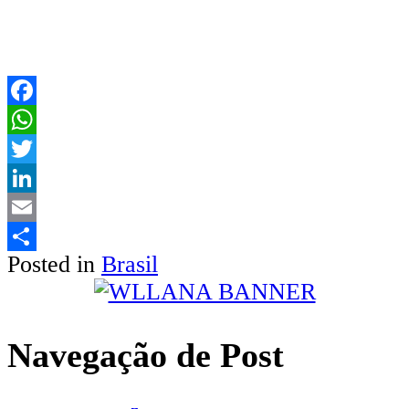
Facebook
WhatsApp
Twitter
LinkedIn
Email
Posted in
Brasil
Share
Navegação de Post