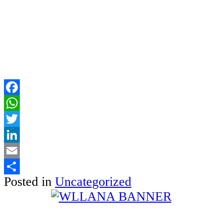
Facebook
WhatsApp
Twitter
LinkedIn
Email
Posted in
Uncategorized
Share