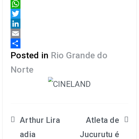
Facebook
WhatsApp
Twitter
LinkedIn
Email
Share
Posted in
Rio Grande do
Norte
Navegação
Arthur Lira
Atleta de
de
adia
Jucurutu é