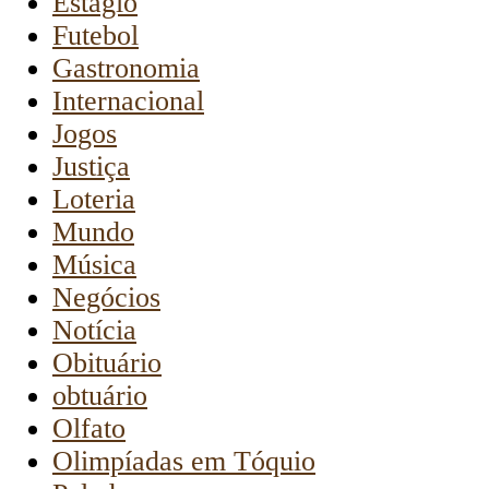
Estágio
Futebol
Gastronomia
Internacional
Jogos
Justiça
Loteria
Mundo
Música
Negócios
Notícia
Obituário
obtuário
Olfato
Olimpíadas em Tóquio