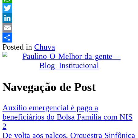
WhatsApp
Twitter
LinkedIn
Email
Posted in
Chuva
Share
Navegação de Post
Auxílio emergencial é pago a
beneficiários do Bolsa Família com NIS
2
De volta aos palcos, Orquestra Sinfônica