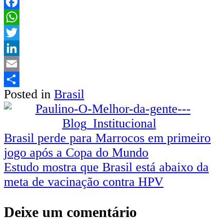
Facebook
WhatsApp
Twitter
LinkedIn
Email
Posted in
Brasil
Share
Navegação
Brasil perde para Marrocos em primeiro
jogo após a Copa do Mundo
de
Estudo mostra que Brasil está abaixo da
Post
meta de vacinação contra HPV
Deixe um comentário