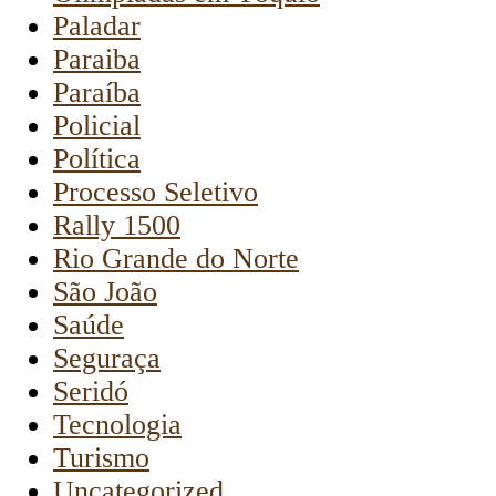
Paladar
Paraiba
Paraíba
Policial
Política
Processo Seletivo
Rally 1500
Rio Grande do Norte
São João
Saúde
Seguraça
Seridó
Tecnologia
Turismo
Uncategorized