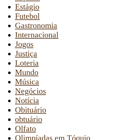
Estágio
Futebol
Gastronomia
Internacional
Jogos
Justiça
Loteria
Mundo
Música
Negócios
Notícia
Obituário
obtuário
Olfato
Olimpíadas em Tóquio