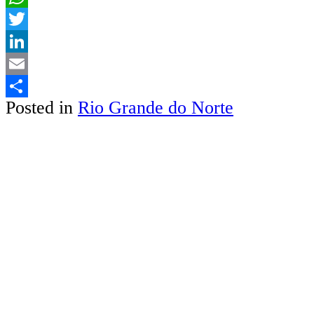
WhatsApp
Twitter
LinkedIn
Email
Posted in
Rio Grande do Norte
Share