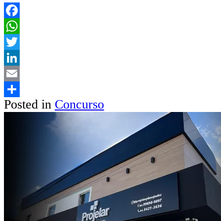
Facebook
WhatsApp
Twitter
LinkedIn
Email
Posted in
Concurso
Share