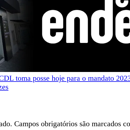
L toma posse hoje para o mandato 202
zes
ado.
Campos obrigatórios são marcados 