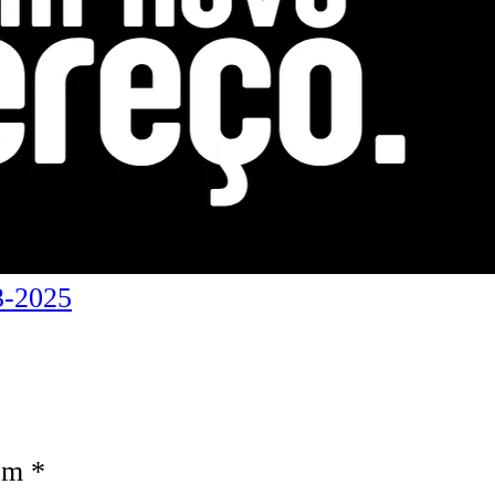
3-2025
com
*