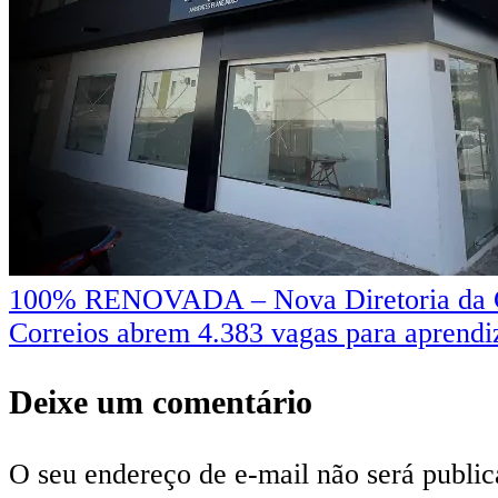
Navegação
100% RENOVADA – Nova Diretoria da CD
Correios abrem 4.383 vagas para aprendi
de
Post
Deixe um comentário
O seu endereço de e-mail não será public