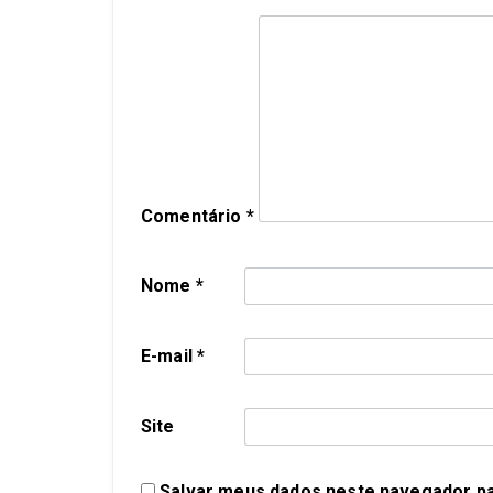
Comentário
*
Nome
*
E-mail
*
Site
Salvar meus dados neste navegador pa