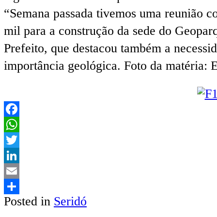
“Semana passada tivemos uma reunião com
mil para a construção da sede do Geopar
Prefeito, que destacou também a necessid
importância geológica. Foto da matéria: 
Facebook
WhatsApp
Twitter
LinkedIn
Email
Posted in
Seridó
Share