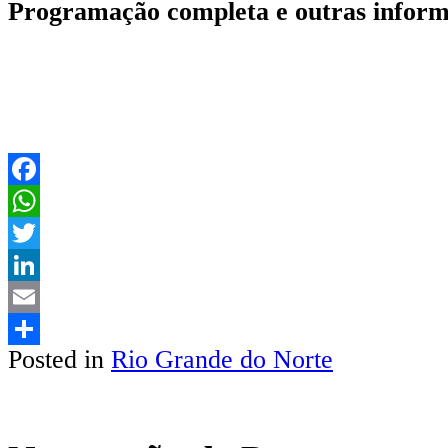
Programação completa e outras inform
Facebook
WhatsApp
Twitter
LinkedIn
Email
Posted in
Rio Grande do Norte
Share