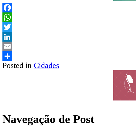
Facebook
WhatsApp
Twitter
LinkedIn
Email
Posted in
Cidades
Share
Navegação de Post