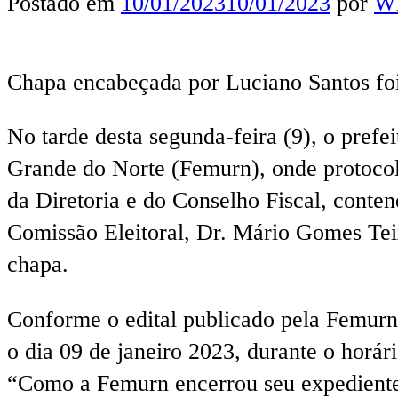
Postado em
10/01/2023
10/01/2023
por
Wl
Chapa encabeçada por Luciano Santos foi a
No tarde desta segunda-feira (9), o pref
Grande do Norte (Femurn), onde protocol
da Diretoria e do Conselho Fiscal, conten
Comissão Eleitoral, Dr. Mário Gomes Teix
chapa.
Conforme o edital publicado pela Femurn
o dia 09 de janeiro 2023, durante o horár
“Como a Femurn encerrou seu expediente a