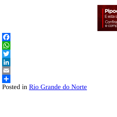
Facebook
WhatsApp
Twitter
LinkedIn
Email
Posted in
Rio Grande do Norte
Share