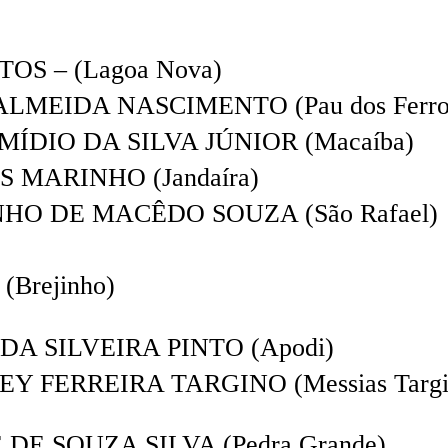
OS – (Lagoa Nova)
LMEIDA NASCIMENTO (Pau dos Ferro
MÍDIO DA SILVA JÚNIOR (Macaíba)
 MARINHO (Jandaíra)
HO DE MACÊDO SOUZA (São Rafael)
Brejinho)
DA SILVEIRA PINTO (Apodi)
Y FERREIRA TARGINO (Messias Targi
DE SOUZA SILVA (Pedra Grande)