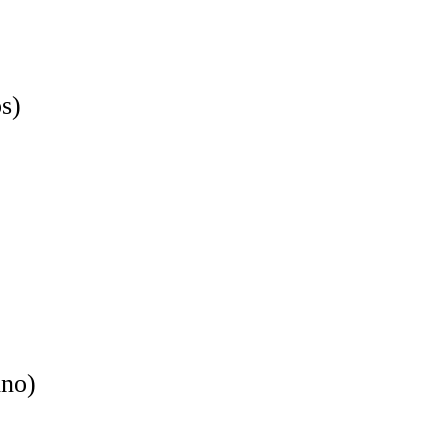
s)
no)