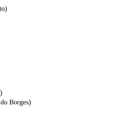
o)
)
o Borges)