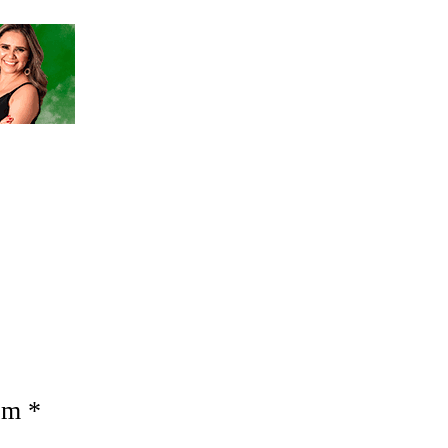
com
*