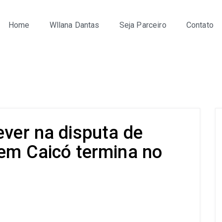
Home
Wllana Dantas
Seja Parceiro
Contato
ever na disputa de
 em Caicó termina no
s