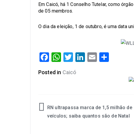
Em Caicó, há 1 Conselho Tutelar, como órgão
de 05 membros.
O dia da eleição, 1 de outubro, é uma data un
Facebook
WhatsApp
Twitter
LinkedIn
Email
Share
Posted in
Caicó
RN ultrapassa marca de 1,5 milhão de
Navegação
veículos; saiba quantos são de Natal
de
Post