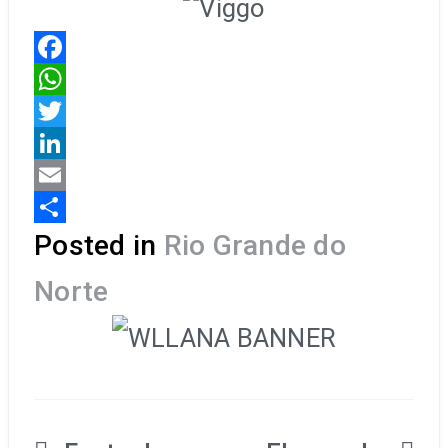
Facebook
WhatsApp
Twitter
LinkedIn
Email
Share
Posted in
Rio Grande do
Norte