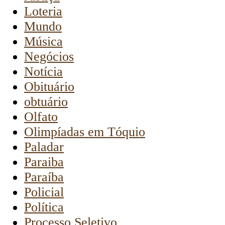
Loteria
Mundo
Música
Negócios
Notícia
Obituário
obtuário
Olfato
Olimpíadas em Tóquio
Paladar
Paraiba
Paraíba
Policial
Política
Processo Seletivo