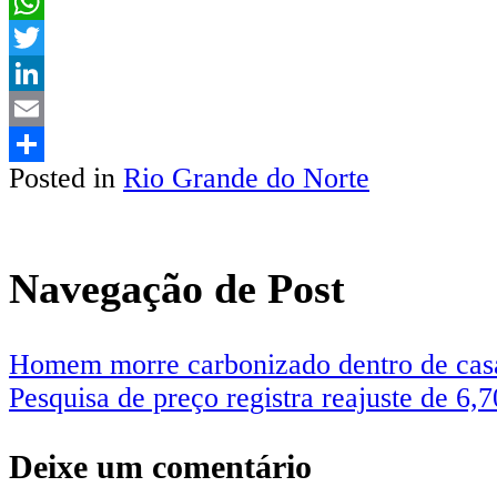
Facebook
WhatsApp
Twitter
LinkedIn
Email
Posted in
Rio Grande do Norte
Share
Navegação de Post
Homem morre carbonizado dentro de casa
Pesquisa de preço registra reajuste de 6
Deixe um comentário