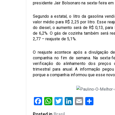
presidente Jair Bolsonaro na sexta-feira em B
Segundo a estatal, o litro da gasolina vend
valor médio para R$ 2,25 por litro. Esse re
do diesel, o aumento será de R$ 0,13, para R
de 6,2%. O gás de cozinha também será rea
2,77 – reajuste de 5,1%.
O reajuste acontece após a divulgação d
companhia no fim de semana. Na sexta-fei
verificação do alinhamento dos preços 
trimestral para anual. A informação pegou
porque a companhia informou que esse novo
Facebook
WhatsApp
Twitter
LinkedIn
Email
Share
Posted in
Brasil