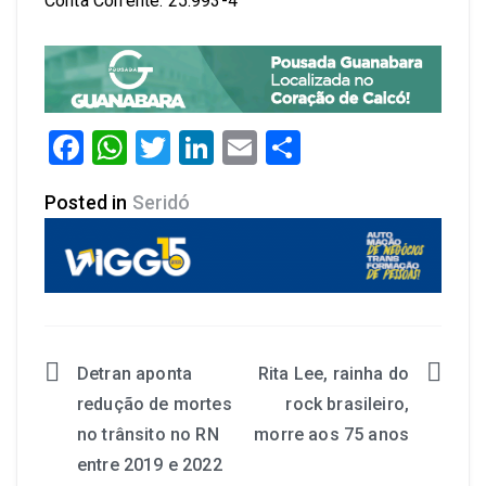
Conta Corrente: 25.993-4
Facebook
WhatsApp
Twitter
LinkedIn
Email
Share
Posted in
Seridó
Detran aponta
Rita Lee, rainha do
redução de mortes
rock brasileiro,
no trânsito no RN
morre aos 75 anos
entre 2019 e 2022