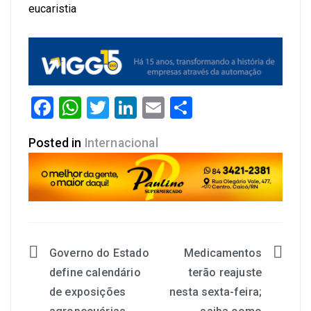
eucaristia
Facebook
WhatsApp
Twitter
LinkedIn
Email
Share
Posted in
Internacional
Governo do Estado
Medicamentos
define calendário
terão reajuste
de exposições
nesta sexta-feira;