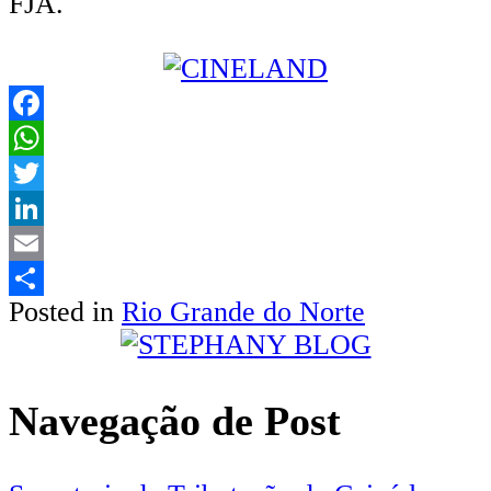
FJA.
Facebook
WhatsApp
Twitter
LinkedIn
Email
Posted in
Rio Grande do Norte
Share
Navegação de Post