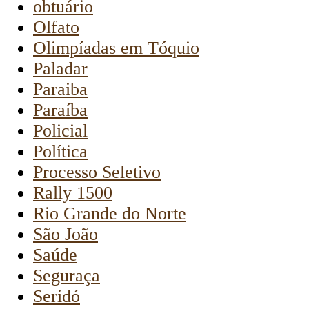
obtuário
Olfato
Olimpíadas em Tóquio
Paladar
Paraiba
Paraíba
Policial
Política
Processo Seletivo
Rally 1500
Rio Grande do Norte
São João
Saúde
Seguraça
Seridó