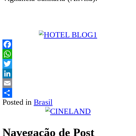
Facebook
WhatsApp
Twitter
LinkedIn
Email
Posted in
Brasil
Share
Navegação de Post