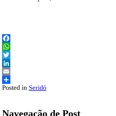
Facebook
WhatsApp
Twitter
LinkedIn
Email
Posted in
Seridó
Share
Navegação de Post