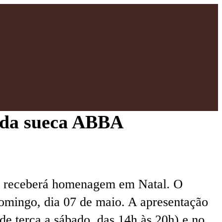
nda sueca ABBA
0, receberá homenagem em Natal. O
domingo, dia 07 de maio. A apresentação
(de terça a sábado, das 14h às 20h) e no