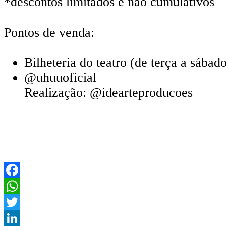
*descontos limitados e não cumulativos
Pontos de venda:
Bilheteria do teatro (de terça a sábad
@uhuuoficial
Realização: @idearteproducoes
Facebook
WhatsApp
Twitter