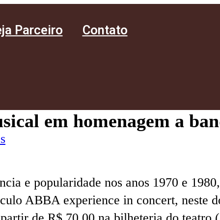
ja Parceiro
Contato
musical em homenagem a ba
s
ncia e popularidade nos anos 1970 e 198
áculo ABBA experience in concert, neste 
partir de R$ 70,00 na bilheteria do teatro 