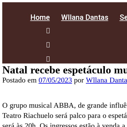
Home
Wllana Dantas
Se
Natal recebe espetáculo 
Postado em
07/05/2023
por
Wllana Danta
O grupo musical ABBA, de grande influê
Teatro Riachuelo será palco para o espet
será às 20h. Os ingressos estão à venda a 