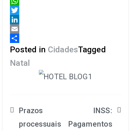
Facebook
WhatsApp
Twitter
LinkedIn
Email
Share
Posted in
Cidades
Tagged
Natal
Prazos
INSS:
processuais
Pagamentos