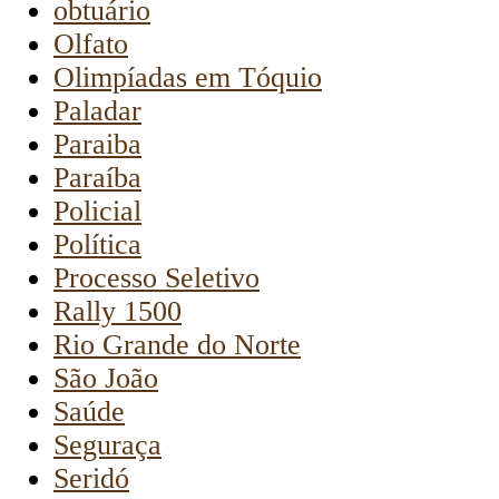
obtuário
Olfato
Olimpíadas em Tóquio
Paladar
Paraiba
Paraíba
Policial
Política
Processo Seletivo
Rally 1500
Rio Grande do Norte
São João
Saúde
Seguraça
Seridó