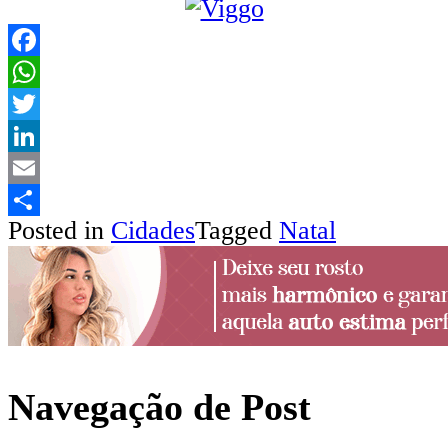
Facebook
WhatsApp
Twitter
LinkedIn
Email
Posted in
Cidades
Tagged
Natal
Share
Navegação de Post