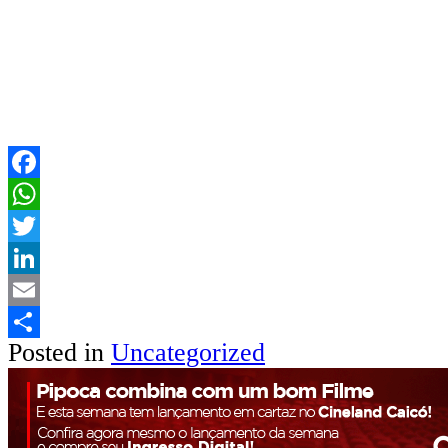
Facebook
WhatsApp
Twitter
LinkedIn
Email
Posted in
Uncategorized
Share