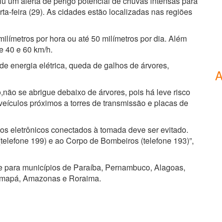
tiu um alerta de perigo potencial de chuvas intensas para
a-feira (29). As cidades estão localizadas nas regiões
ilímetros por hora ou até 50 milímetros por dia. Além
re 40 e 60 km/h.
 de energia elétrica, queda de galhos de árvores,
A
,não se abrigue debaixo de árvores, pois há leve risco
veículos próximos a torres de transmissão e placas de
os eletrônicos conectados à tomada deve ser evitado.
(telefone 199) e ao Corpo de Bombeiros (telefone 193)”,
e para municípios de Paraíba, Pernambuco, Alagoas,
 Amapá, Amazonas e Roraima.