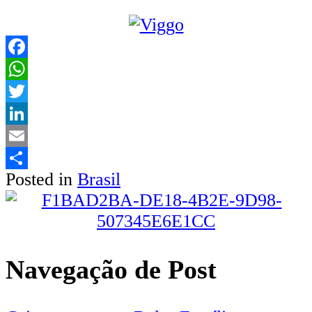
Facebook
WhatsApp
Twitter
LinkedIn
Email
Posted in
Brasil
Share
Navegação de Post