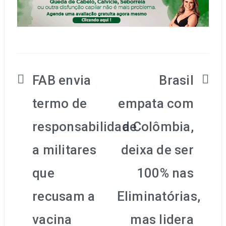
FAB envia
Brasil
Navegação
termo de
empata com
de
responsabilidade
a Colômbia,
Post
a militares
deixa de ser
que
100% nas
recusam a
Eliminatórias,
vacina
mas lidera