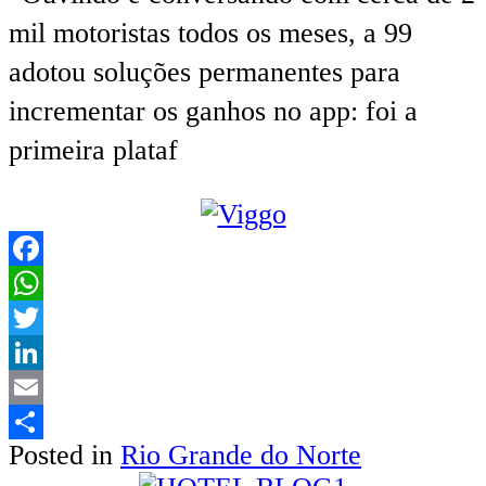
mil motoristas todos os meses, a 99
adotou soluções permanentes para
incrementar os ganhos no app: foi a
primeira plataf
Facebook
WhatsApp
Twitter
LinkedIn
Email
Posted in
Rio Grande do Norte
Share