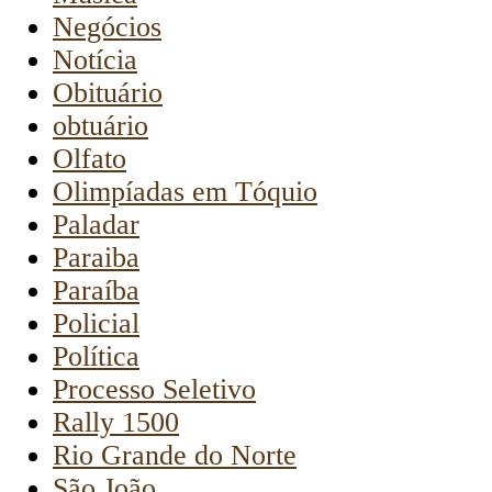
Negócios
Notícia
Obituário
obtuário
Olfato
Olimpíadas em Tóquio
Paladar
Paraiba
Paraíba
Policial
Política
Processo Seletivo
Rally 1500
Rio Grande do Norte
São João