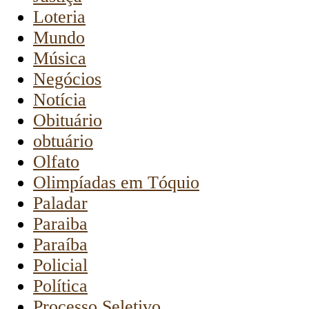
Loteria
Mundo
Música
Negócios
Notícia
Obituário
obtuário
Olfato
Olimpíadas em Tóquio
Paladar
Paraiba
Paraíba
Policial
Política
Processo Seletivo