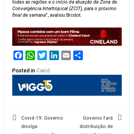
todas as regiões e o início da atuação da Zona de
Convergência Intertropical (ZCIT), para o próximo
final de semana
”, avaliou Bristot.
Facebook
WhatsApp
Twitter
LinkedIn
Email
Share
Posted in
Caicó
Covid-19: Governo
Governo fará
divulga
distribuição de