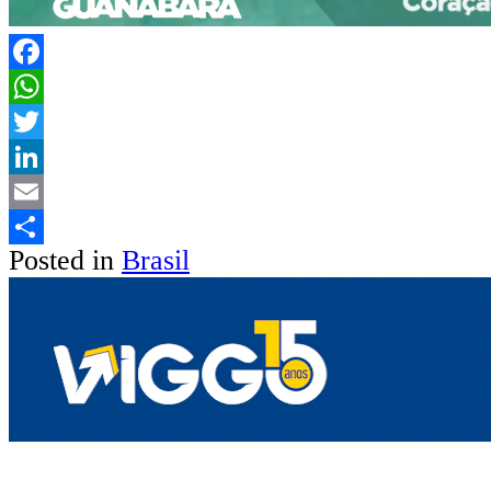
Facebook
WhatsApp
Twitter
LinkedIn
Email
Posted in
Brasil
Share