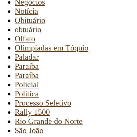
Negócios
Notícia
Obituário
obtuário
Olfato
Olimpíadas em Tóquio
Paladar
Paraiba
Paraíba
Policial
Política
Processo Seletivo
Rally 1500
Rio Grande do Norte
São João