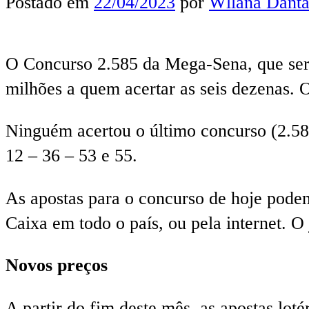
Postado em
22/04/2023
por
Wllana Danta
O Concurso 2.585 da Mega-Sena, que será
milhões a quem acertar as seis dezenas. O
Ninguém acertou o último concurso (2.584
12 – 36 – 53 e 55.
As apostas para o concurso de hoje podem 
Caixa em todo o país, ou pela internet. O
Novos preços
A partir do fim deste mês, as apostas lot